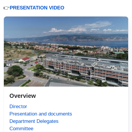
👉
PRESENTATION VIDEO
Immagine
Overview
Director
Presentation and documents
Department Delegates
Committee