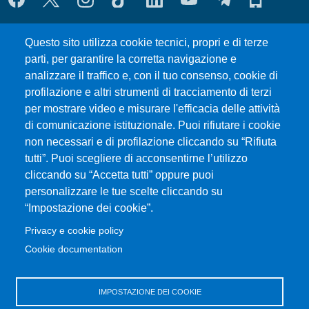
Questo sito utilizza cookie tecnici, propri e di terze
MENÙ FOOTER 1
Where we are
parti, per garantire la corretta navigazione e
Forms and Templates
analizzare il traffico e, con il tuo consenso, cookie di
Council Meetings
profilazione e altri strumenti di tracciamento di terzi
UniMeSTONE
per mostrare video e misurare l'efficacia delle attività
Siti Tematici
di comunicazione istituzionale. Puoi rifiutare i cookie
Amministrazione Trasparente
non necessari e di profilazione cliccando su “Rifiuta
Calendario Accademico
tutti”. Puoi scegliere di acconsentirne l’utilizzo
cliccando su “Accetta tutti” oppure puoi
Mappa del sito
personalizzare le tue scelte cliccando su
“Impostazione dei cookie”.
MENÙ FOOTER 2
Transparent administration
Privacy e cookie policy
Change your mind on cookies
Cookie documentation
Valutazione della Didattica
Calls for application
IMPOSTAZIONE DEI COOKIE
Consulente di fiducia