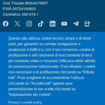
Cod. Fiscale 80004070837
P.IVA 00724160833
Centralino: 090 676 1
MENÙ SOCIAL
MENÙ FOOTER 1
Questo sito utilizza cookie tecnici, propri e di terze
Where we are
parti, per garantire la corretta navigazione e
Forms and Templates
analizzare il traffico e, con il tuo consenso, cookie di
Council Meetings
profilazione e altri strumenti di tracciamento di terzi
UniMeSTONE
per mostrare video e misurare l'efficacia delle attività
Siti Tematici
di comunicazione istituzionale. Puoi rifiutare i cookie
Amministrazione Trasparente
non necessari e di profilazione cliccando su “Rifiuta
Calendario Accademico
tutti”. Puoi scegliere di acconsentirne l’utilizzo
cliccando su “Accetta tutti” oppure puoi
Mappa del sito
personalizzare le tue scelte cliccando su
“Impostazione dei cookie”.
MENÙ FOOTER 2
Transparent administration
Privacy e cookie policy