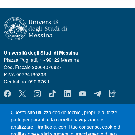
Università degli Studi di Messina
Piazza Pugliatti, 1 - 98122 Messina
Cod. Fiscale 80004070837
P.IVA 00724160833
Centralino: 090 676 1
MENÙ SOCIAL
MENÙ FOOTER 1
Questo sito utilizza cookie tecnici, propri e di terze
Where we are
parti, per garantire la corretta navigazione e
Forms and Templates
analizzare il traffico e, con il tuo consenso, cookie di
Council Meetings
profilazione e altri strumenti di tracciamento di terzi