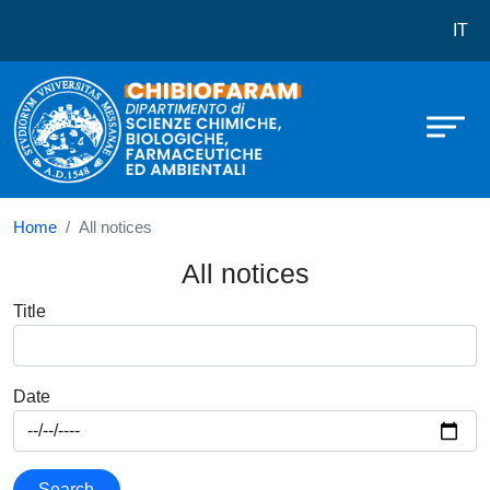
Dipartimento di Scienze Chimiche,
Skip to main content
IT
Home
All notices
All notices
Title
Date
Search