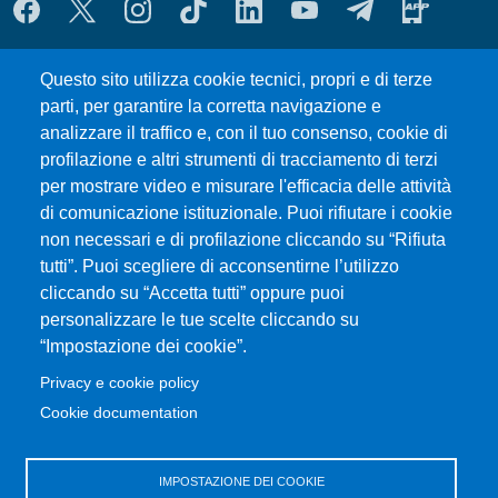
MENÙ SOCIAL
MENÙ FOOTER 1
Questo sito utilizza cookie tecnici, propri e di terze
Where we are
parti, per garantire la corretta navigazione e
Forms and Templates
analizzare il traffico e, con il tuo consenso, cookie di
Council Meetings
profilazione e altri strumenti di tracciamento di terzi
UniMeSTONE
per mostrare video e misurare l'efficacia delle attività
Siti Tematici
di comunicazione istituzionale. Puoi rifiutare i cookie
Amministrazione Trasparente
non necessari e di profilazione cliccando su “Rifiuta
Calendario Accademico
tutti”. Puoi scegliere di acconsentirne l’utilizzo
cliccando su “Accetta tutti” oppure puoi
Mappa del sito
personalizzare le tue scelte cliccando su
“Impostazione dei cookie”.
MENÙ FOOTER 2
Transparent administration
Privacy e cookie policy
Change your mind on cookies
Cookie documentation
Valutazione della Didattica
Calls for application
IMPOSTAZIONE DEI COOKIE
Consulente di fiducia