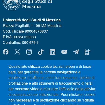
Università degli Studi di Messina
Piazza Pugliatti, 1 - 98122 Messina
Cod. Fiscale 80004070837
P.IVA 00724160833
Centralino: 090 676 1
MENÙ SOCIAL
MENÙ FOOTER 1
Questo sito utilizza cookie tecnici, propri e di terze
Where we are
parti, per garantire la corretta navigazione e
Forms and Templates
analizzare il traffico e, con il tuo consenso, cookie di
Council Meetings
profilazione e altri strumenti di tracciamento di terzi
UniMeSTONE
per mostrare video e misurare l'efficacia delle attività
Siti Tematici
di comunicazione istituzionale. Puoi rifiutare i cookie
Amministrazione Trasparente
non necessari e di profilazione cliccando su “Rifiuta