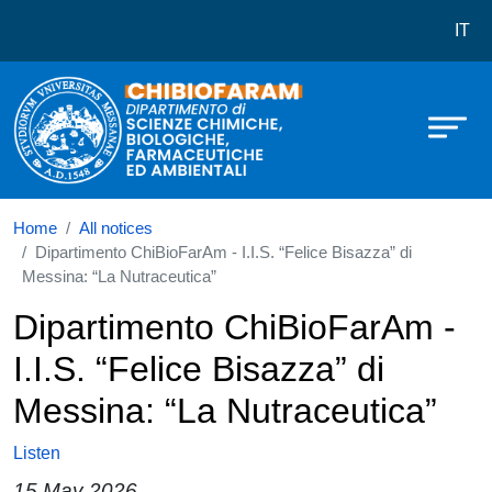
Dipartimento di Scienze Chimiche,
Skip to main content
IT
Home
All notices
Dipartimento ChiBioFarAm - I.I.S. “Felice Bisazza” di
Messina: “La Nutraceutica”
Dipartimento ChiBioFarAm -
I.I.S. “Felice Bisazza” di
Messina: “La Nutraceutica”
Listen
15 May 2026