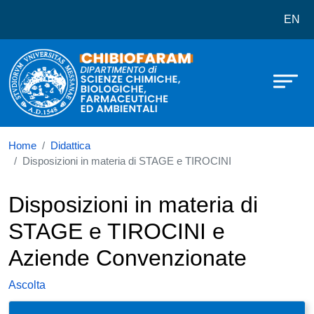
Dipartimento di Scienze Chimiche,
Salta al contenuto principale
EN
Home
Didattica
Disposizioni in materia di STAGE e TIROCINI
Disposizioni in materia di
STAGE e TIROCINI e
Aziende Convenzionate
Ascolta