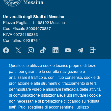
Università degli Studi di Messina
Piazza Pugliatti, 1 - 98122 Messina
Cod. Fiscale 80004070837
P.IVA 00724160833
Centralino: 090 676 1
MENÙ SOCIAL
Questo sito utilizza cookie tecnici, propri e di terze
MENÙ FOOTER 1
Dove ci trovi
parti, per garantire la corretta navigazione e
MODULISTICA ChiBioFarAm
analizzare il traffico e, con il tuo consenso, cookie di
Sedute dei Consigli
profilazione e altri strumenti di tracciamento di terzi
UniMeSTONE
per mostrare video e misurare l'efficacia delle attività
Siti Tematici
di comunicazione istituzionale. Puoi rifiutare i cookie
Amministrazione Trasparente
non necessari e di profilazione cliccando su “Rifiuta
tutti”. Puoi scegliere di acconsentirne l’utilizzo
Calendario Accademico