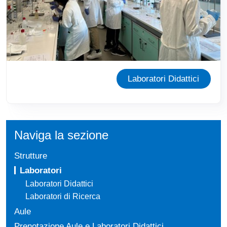
Laboratori Didattici
Naviga la sezione
Strutture
Laboratori
Laboratori Didattici
Laboratori di Ricerca
Aule
Prenotazione Aule e Laboratori Didattici