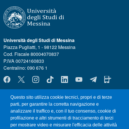
Università degli Studi di Messina
Piazza Pugliatti, 1 - 98122 Messina
Cod. Fiscale 80004070837
P.IVA 00724160833
Centralino: 090 676 1
MENÙ SOCIAL
Questo sito utilizza cookie tecnici, propri e di terze
MENÙ FOOTER 1
Dove ci trovi
parti, per garantire la corretta navigazione e
MODULISTICA ChiBioFarAm
analizzare il traffico e, con il tuo consenso, cookie di
Sedute dei Consigli
profilazione e altri strumenti di tracciamento di terzi
UniMeSTONE
per mostrare video e misurare l'efficacia delle attività