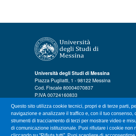
Università degli Studi di Messina
Piazza Pugliatti, 1 - 98122 Messina
Cod. Fiscale 80004070837
P.IVA 00724160833
Centralino: 090 676 1
Questo sito utilizza cookie tecnici, propri e di terze parti, pe
MENÙ SOCIAL
navigazione e analizzare il traffico e, con il tuo consenso, c
strumenti di tracciamento di terzi per mostrare video e misura
di comunicazione istituzionale. Puoi rifiutare i cookie non 
cliccando su “Rifiuta tutti”. Puoi scegliere di acconsentirne 