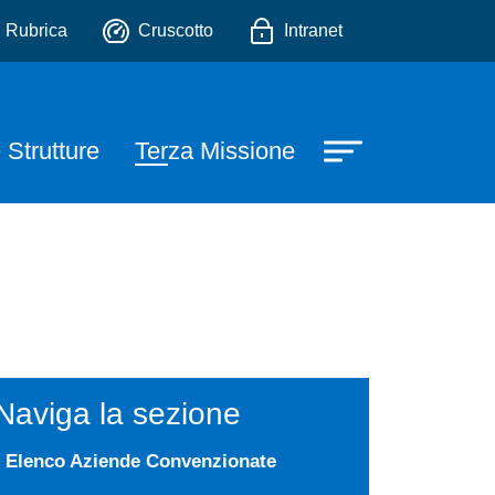
rmaceutiche ed Ambientali
io
Rubrica
Cruscotto
Intranet
 Strutture
Terza Missione
Naviga la sezione
Elenco Aziende Convenzionate