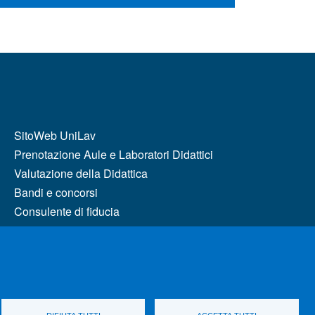
MENÙ FOOTER 2
SitoWeb UniLav
Prenotazione Aule e Laboratori Didattici
Valutazione della Didattica
Bandi e concorsi
Consulente di fiducia
Servizi di trasporto
Cambia idea sui cookie
Comitato Etico