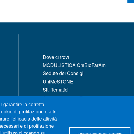
MENÙ FOOTER 1
Dove ci trovi
MODULISTICA ChiBioFarAm
Sedute dei Consigli
UniMeSTONE
Siti Tematici
Amministrazione Trasparente
r garantire la corretta
Calendario Accademico
ookie di profilazione e altri
Mappa del sito
re l'efficacia delle attività
necessari e di profilazione
l’utilizzo cliccando su