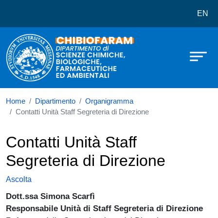
Dipartimento di Scienze Chimiche,
Salta al contenuto principale
EN
Home
Dipartimento
Organigramma
Contatti Unità Staff Segreteria di Direzione
Contatti Unità Staff
Segreteria di Direzione
Ascolta
Dott.ssa Simona Scarfì
Responsabile Unità di Staff Segreteria di Direzione