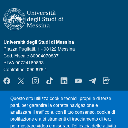
Università degli Studi di Messina
Piazza Pugliatti, 1 - 98122 Messina
Cod. Fiscale 80004070837
P.IVA 00724160833
Centralino: 090 676 1
MENÙ SOCIAL
Questo sito utilizza cookie tecnici, propri e di terze
MENÙ FOOTER 1
Dove ci trovi
parti, per garantire la corretta navigazione e
MODULISTICA ChiBioFarAm
analizzare il traffico e, con il tuo consenso, cookie di
Sedute dei Consigli
profilazione e altri strumenti di tracciamento di terzi
UniMeSTONE
per mostrare video e misurare l'efficacia delle attività