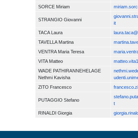
SORCE Miriam
miriam.sorc
giovanni.st
STRANGIO Giovanni
it
TACA Laura
laura.taca@
TAVELLA Martina
martina.tave
VENTRA Maria Teresa
maria.ventr
VITA Matteo
matteo.vita
WADE PATHIRANNEHELAGE
nethmi.wed
Nethmi Kavisha
udenti.unime
ZITO Francesco
francesco.z
stefano.put
PUTAGGIO Stefano
t
RINALDI Giorgia
giorgia.rina