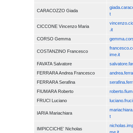
giada.carac
CARACOZZO Giada
t
vincenzo.c
CICCONE Vincenzo Maria
.it
CORSO Gemma
gemma.cors
francesco.c
COSTANZINO Francesco
ime.it
FAVATA Salvatore
salvatore.f
FERRARA Andrea Francesco
andrea.ferr
FERRARA Serafina
serafina.fer
FIUMARA Roberto
roberto.fiu
FRUCI Luciano
luciano.fruc
mariachiara
IARIA Mariachiara
t
nicholas.im
IMPICCICHE' Nicholas
me.it