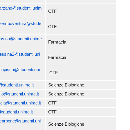
arzano@studenti.unim
CTF
rolemboventura@stude
CTF
essina@studenti.unime
Farmacia
essina2@studenti.uni
Farmacia
papisca@studenti.uni
CTF
@studenti.unime.it
Scienze Biologiche
cio@studenti.unime.it
Scienze Biologiche
ccia@studenti.unime.it
CTF
@studenti.unime.it
CTF
carpone@studenti.uni
Scienze Biologiche