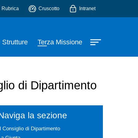
rmaceutiche ed Ambientali
io
Rubrica
Cruscotto
Intranet
 Strutture
Terza Missione
lio di Dipartimento
Naviga la sezione
Il Consiglio di Dipartimento
La Giunta