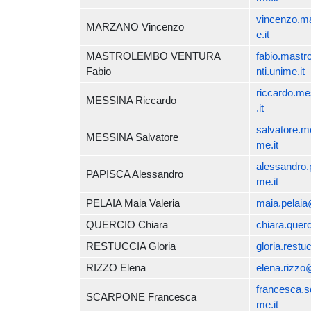
vincenzo.m
MARZANO Vincenzo
e.it
MASTROLEMBO VENTURA
fabio.mast
Fabio
nti.unime.it
riccardo.m
MESSINA Riccardo
.it
salvatore.m
MESSINA Salvatore
me.it
alessandro.
PAPISCA Alessandro
me.it
PELAIA Maia Valeria
maia.pelaia
QUERCIO Chiara
chiara.quer
RESTUCCIA Gloria
gloria.restu
RIZZO Elena
elena.rizzo
francesca.s
SCARPONE Francesca
me.it