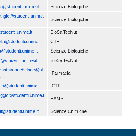
e@studenti.unime.it
Scienze Biologiche
rangio@studenti.unime.
Scienze Biologiche
studenti.unime.it
BioSalTecNut
lla@studenti.unime.it
CTF
a@studenti.unime.it
Scienze Biologiche
1@studenti.unime.it
BioSalTecNut
epathirannehelage@st
Farmacia
.it
ito@studenti.unime.it
CTF
aggio@studenti.unime.i
BAMS
ldi@studenti.unime.it
Scienze Chimiche