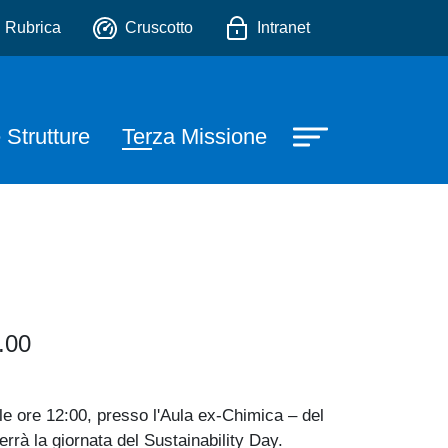
rmaceutiche ed Ambientali
io
Rubrica
Cruscotto
Intranet
 Strutture
Terza Missione
.00
le ore 12:00, presso l'Aula ex-Chimica – del
errà la giornata del Sustainability Day.