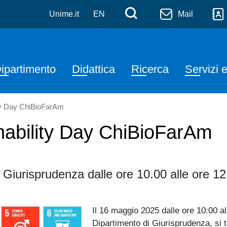
Chimiche, Biologiche, Fa
Salta al contenuto principale
Menù di serviz
Cerca
Unime.it
EN
Mail
Navigazione principale
ipartimento
Didattica
Ricerca
Servizi e
ity Day ChiBioFarAm
nability Day ChiBioFarAm
Giurisprudenza dalle ore 10.00 alle ore 12
Il 16 maggio 2025 dalle ore 10:00 al
Dipartimento di Giurisprudenza, si t