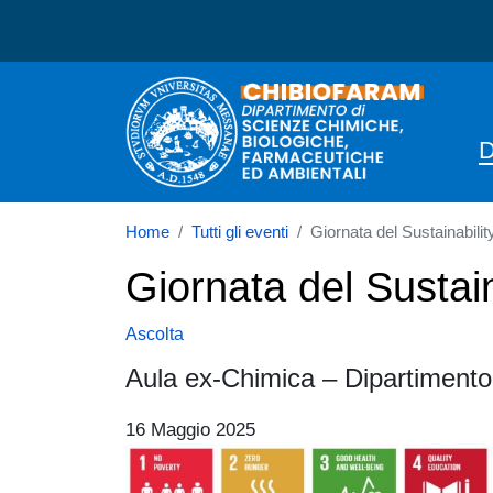
Dipartimento di Scienze 
D
Home
Tutti gli eventi
Giornata del Sustainabil
Giornata del Sustai
Ascolta
Aula ex-Chimica – Dipartimento 
16 Maggio 2025
Immagine