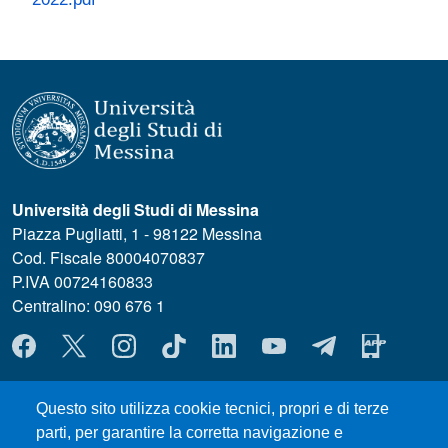
Università degli Studi di Messina
Piazza Pugliatti, 1 - 98122 Messina
Cod. Fiscale 80004070837
P.IVA 00724160833
Centralino: 090 676 1
MENÙ SOCIAL
MENÙ FOOTER 1
Questo sito utilizza cookie tecnici, propri e di terze
Dove ci trovi
parti, per garantire la corretta navigazione e
MODULISTICA ChiBioFarAm