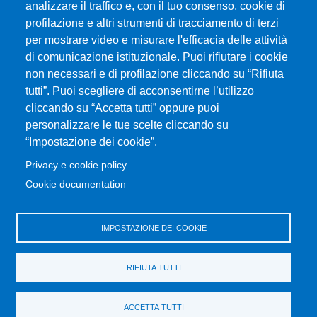
analizzare il traffico e, con il tuo consenso, cookie di
Sedute dei Consigli
profilazione e altri strumenti di tracciamento di terzi
UniMeSTONE
per mostrare video e misurare l'efficacia delle attività
Siti Tematici
di comunicazione istituzionale. Puoi rifiutare i cookie
Amministrazione Trasparente
non necessari e di profilazione cliccando su “Rifiuta
Calendario Accademico
tutti”. Puoi scegliere di acconsentirne l’utilizzo
cliccando su “Accetta tutti” oppure puoi
Mappa del sito
personalizzare le tue scelte cliccando su
“Impostazione dei cookie”.
MENÙ FOOTER 2
SitoWeb UniLav
Privacy e cookie policy
Prenotazione Aule e Laboratori Didattici
Cookie documentation
Valutazione della Didattica
Bandi e concorsi
IMPOSTAZIONE DEI COOKIE
Consulente di fiducia
Servizi di trasporto
RIFIUTA TUTTI
Cambia idea sui cookie
Comitato Etico
ACCETTA TUTTI