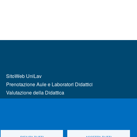
MENÙ FOOTER 2
SitoWeb UniLav
Prenotazione Aule e Laboratori Didattici
Valutazione della Didattica
Bandi e concorsi
Consulente di fiducia
Servizi di trasporto
Cambia idea sui cookie
Comitato Etico