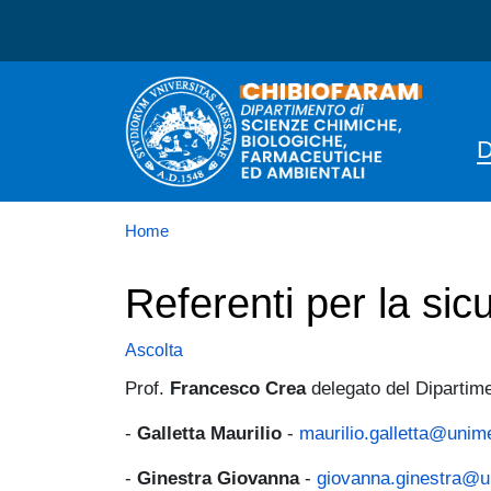
Dipartimento di Scienze 
D
Home
Referenti per la si
Ascolta
Prof.
Francesco Crea
delegato del Dipartime
-
Galletta Maurilio
-
maurilio.galletta@unime
-
Ginestra Giovanna
-
giovanna.ginestra@u