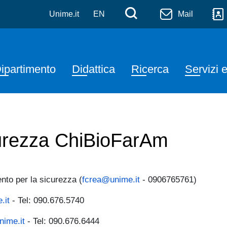
Chimiche, Biologiche, Fa
Salta al contenuto principale
Menù di serviz
Cerca
Unime.it
EN
Mail
Navigazione principale
ipartimento
Didattica
Ricerca
Servizi e
curezza ChiBioFarAm
nto per la sicurezza (
fcrea@unime.it
- 0906765761)
.it
- Tel: 090.676.5740
nime.it
- Tel: 090.676.6444