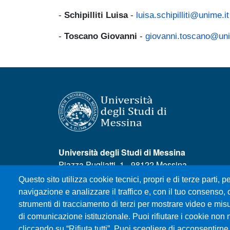
-
Schipilliti Luisa
-
luisa.schipilliti@unime.it
-
Toscano Giovanni
-
giovanni.toscano@uni
Università degli Studi di Messina
Piazza Pugliatti, 1 - 98122 Messina
Cod. Fiscale 80004070837
Questo sito utilizza cookie tecnici, propri e di terze parti, pe
P.IVA 00724160833
navigazione e analizzare il traffico e, con il tuo consenso, c
Centralino: 090 676 1
strumenti di tracciamento di terzi per mostrare video e misura
di comunicazione istituzionale. Puoi rifiutare i cookie non 
MENÙ SOCIAL
cliccando su “Rifiuta tutti”. Puoi scegliere di acconsentirne 