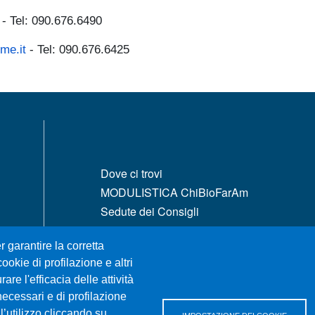
- Tel: 090.676.6490
me.it
- Tel: 090.676.6425
MENÙ FOOTER 1
Dove ci trovi
MODULISTICA ChiBioFarAm
Sedute dei Consigli
UniMeSTONE
r garantire la corretta
Siti Tematici
ookie di profilazione e altri
Amministrazione Trasparente
re l'efficacia delle attività
Calendario Accademico
necessari e di profilazione
Mappa del sito
l’utilizzo cliccando su