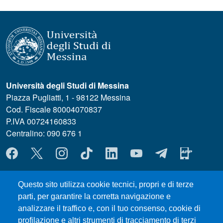
Università degli Studi di Messina
Piazza Pugliatti, 1 - 98122 Messina
Cod. Fiscale 80004070837
P.IVA 00724160833
Centralino: 090 676 1
MENÙ SOCIAL
MENÙ FOOTER 1
Questo sito utilizza cookie tecnici, propri e di terze
Dove ci trovi
parti, per garantire la corretta navigazione e
MODULISTICA ChiBioFarAm
analizzare il traffico e, con il tuo consenso, cookie di
Sedute dei Consigli
profilazione e altri strumenti di tracciamento di terzi