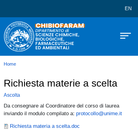
Dipartimento di Scienze Chimiche,
Salta al contenuto principale
EN
Home
Richiesta materie a scelta
Ascolta
Da consegnare al Coordinatore del corso di laurea
inviando il modulo compilato a:
protocollo@unime.it
Documento
Richiesta materia a scelta.doc