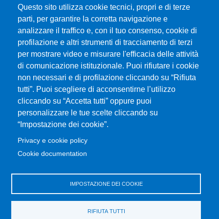
MENÙ FOOTER 1
Questo sito utilizza cookie tecnici, propri e di terze
Dove ci trovi
parti, per garantire la corretta navigazione e
MODULISTICA ChiBioFarAm
analizzare il traffico e, con il tuo consenso, cookie di
Sedute dei Consigli
profilazione e altri strumenti di tracciamento di terzi
UniMeSTONE
per mostrare video e misurare l'efficacia delle attività
Siti Tematici
di comunicazione istituzionale. Puoi rifiutare i cookie
Amministrazione Trasparente
non necessari e di profilazione cliccando su “Rifiuta
Calendario Accademico
tutti”. Puoi scegliere di acconsentirne l’utilizzo
cliccando su “Accetta tutti” oppure puoi
Mappa del sito
personalizzare le tue scelte cliccando su
“Impostazione dei cookie”.
MENÙ FOOTER 2
SitoWeb UniLav
Privacy e cookie policy
Prenotazione Aule e Laboratori Didattici
Cookie documentation
Valutazione della Didattica
Bandi e concorsi
IMPOSTAZIONE DEI COOKIE
Consulente di fiducia
Servizi di trasporto
RIFIUTA TUTTI
Cambia idea sui cookie