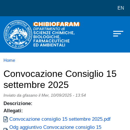
Dipartimento di Scienze Chimiche,
Salta al contenuto principale
EN
Home
Convocazione Consiglio 15
settembre 2025
Inviato da
gfasano
il
Mer, 10/09/2025 - 13:54
Descrizione:
Allegati:
Documento
Convocazione consiglio 15 settembre 2025.pdf
Documento
Odg aggiuntivo Convocazione consiglio 15