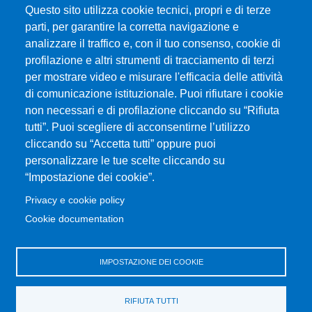
MENÙ FOOTER 1
Questo sito utilizza cookie tecnici, propri e di terze
Dove ci trovi
parti, per garantire la corretta navigazione e
MODULISTICA ChiBioFarAm
analizzare il traffico e, con il tuo consenso, cookie di
Sedute dei Consigli
profilazione e altri strumenti di tracciamento di terzi
UniMeSTONE
per mostrare video e misurare l'efficacia delle attività
Siti Tematici
di comunicazione istituzionale. Puoi rifiutare i cookie
Amministrazione Trasparente
non necessari e di profilazione cliccando su “Rifiuta
Calendario Accademico
tutti”. Puoi scegliere di acconsentirne l’utilizzo
cliccando su “Accetta tutti” oppure puoi
Mappa del sito
personalizzare le tue scelte cliccando su
“Impostazione dei cookie”.
MENÙ FOOTER 2
SitoWeb UniLav
Privacy e cookie policy
Prenotazione Aule e Laboratori Didattici
Cookie documentation
Valutazione della Didattica
Bandi e concorsi
IMPOSTAZIONE DEI COOKIE
Consulente di fiducia
Servizi di trasporto
RIFIUTA TUTTI
Cambia idea sui cookie