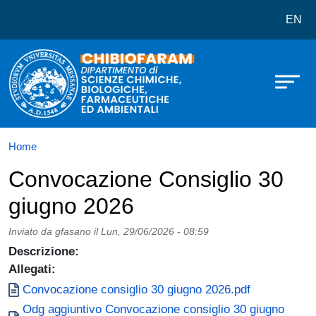
Dipartimento di Scienze Chimiche,
Salta al contenuto principale
EN
Home
Convocazione Consiglio 30
giugno 2026
Inviato da
gfasano
il
Lun, 29/06/2026 - 08:59
Descrizione:
Allegati:
Documento
Convocazione consiglio 30 giugno 2026.pdf
Documento
Odg aggiuntivo Convocazione consiglio 30 giugno