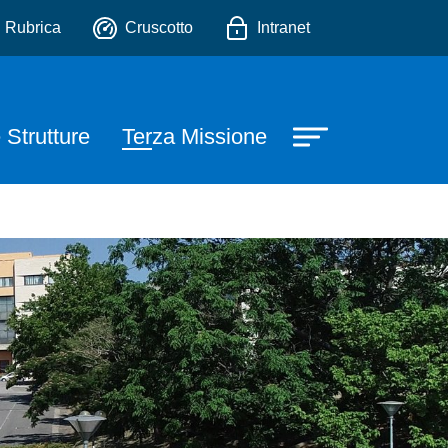
rmaceutiche ed Ambientali
io
Rubrica
Cruscotto
Intranet
 Strutture
Terza Missione