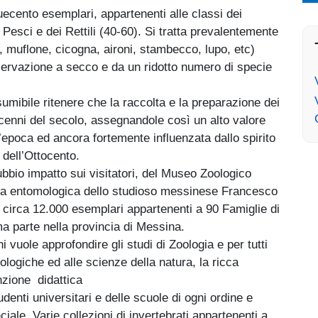
uecento esemplari, appartenenti alle classi dei
 Pesci e dei Rettili (40-60). Si tratta prevalentemente
, muflone, cicogna, aironi, stambecco, lupo, etc)
nservazione a secco e da un ridotto numero di specie
sumibile ritenere che la raccolta e la preparazione dei
decenni del secolo, assegnandole così un alto valore
l’epoca ed ancora fortemente influenzata dallo spirito
 dell’Ottocento.
ubbio impatto sui visitatori, del Museo Zoologico
lta entomologica dello studioso messinese Francesco
circa 12.000 esemplari appartenenti a 90 Famiglie di
ima parte nella provincia di Messina.
i vuole approfondire gli studi di Zoologia e per tutti
ologiche ed alle scienze della natura, la ricca
nzione didattica
denti universitari e delle scuole di ogni ordine e
ciale. Varie collezioni di invertebrati appartenenti a