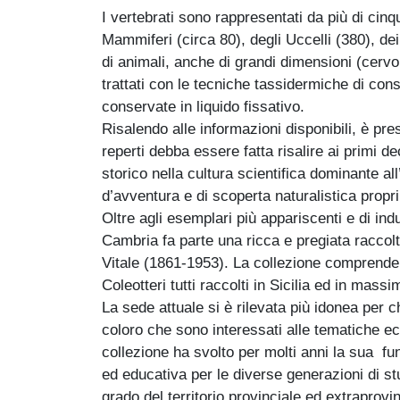
I vertebrati sono rappresentati da più di cinq
Mammiferi (circa 80), degli Uccelli (380), dei
di animali, anche di grandi dimensioni (cervo
trattati con le tecniche tassidermiche di co
conservate in liquido fissativo.
Risalendo alle informazioni disponibili, è pre
reperti debba essere fatta risalire ai primi 
storico nella cultura scientifica dominante al
d’avventura e di scoperta naturalistica propri
Oltre agli esemplari più appariscenti e di ind
Cambria fa parte una ricca e pregiata racco
Vitale (1861-1953). La collezione comprende 
Coleotteri tutti raccolti in Sicilia ed in mass
La sede attuale si è rilevata più idonea per ch
coloro che sono interessati alle tematiche ec
collezione ha svolto per molti anni la sua fu
ed educativa per le diverse generazioni di stu
grado del territorio provinciale ed extraprovin