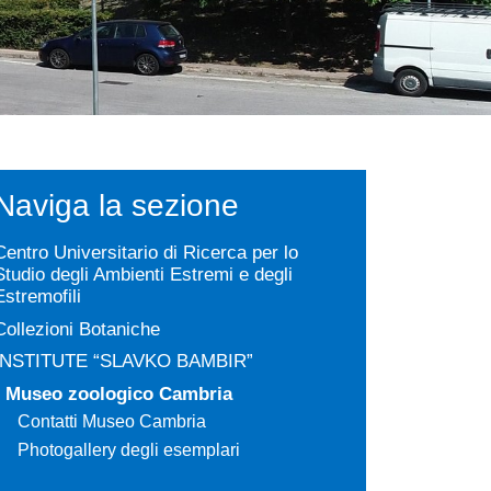
Naviga la sezione
Centro Universitario di Ricerca per lo
Studio degli Ambienti Estremi e degli
Estremofili
Collezioni Botaniche
INSTITUTE “SLAVKO BAMBIR”
Museo zoologico Cambria
Contatti Museo Cambria
Photogallery degli esemplari