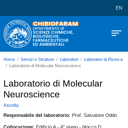
Dipartimento di Scienze Chimiche,
Salta al contenuto principale
EN
Home
Servizi e Strutture
Laboratori
Laboratori di Ricerca
Laboratorio di Molecular Neuroscience
Laboratorio di Molecular
Neuroscience
Ascolta
Responsabile del laboratorio:
Prof. Salvatore Oddo
Collocazione:
Edificio A - 4° piano - blocco D