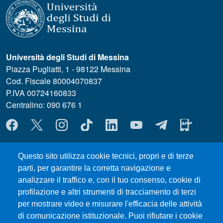
Università degli Studi di Messina
Piazza Pugliatti, 1 - 98122 Messina
Cod. Fiscale 80004070837
P.IVA 00724160833
Centralino: 090 676 1
MENÙ SOCIAL
MENÙ FOOTER 1
Questo sito utilizza cookie tecnici, propri e di terze
Dove ci trovi
parti, per garantire la corretta navigazione e
MODULISTICA ChiBioFarAm
analizzare il traffico e, con il tuo consenso, cookie di
Sedute dei Consigli
profilazione e altri strumenti di tracciamento di terzi
UniMeSTONE
per mostrare video e misurare l'efficacia delle attività
Siti Tematici
di comunicazione istituzionale. Puoi rifiutare i cookie