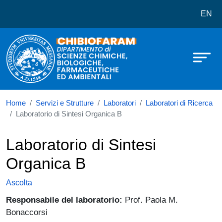
Dipartimento di Scienze Chimiche,
Salta al contenuto principale
EN
Home
Servizi e Strutture
Laboratori
Laboratori di Ricerca
Laboratorio di Sintesi Organica B
Laboratorio di Sintesi
Organica B
Ascolta
Responsabile del laboratorio:
Prof. Paola M.
Bonaccorsi