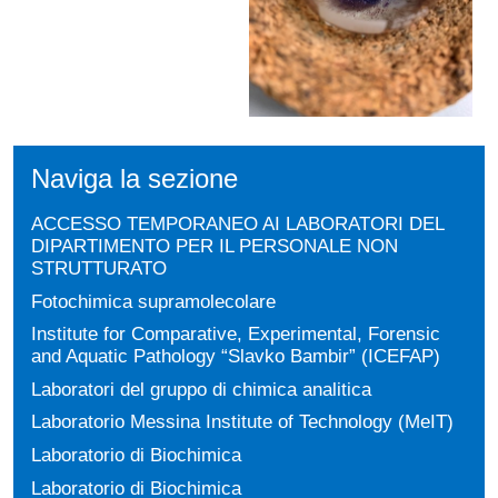
Naviga la sezione
ACCESSO TEMPORANEO AI LABORATORI DEL
DIPARTIMENTO PER IL PERSONALE NON
STRUTTURATO
Fotochimica supramolecolare
Institute for Comparative, Experimental, Forensic
and Aquatic Pathology “Slavko Bambir” (ICEFAP)
Laboratori del gruppo di chimica analitica
Laboratorio Messina Institute of Technology (MeIT)
Laboratorio di Biochimica
Laboratorio di Biochimica