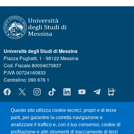
Università degli Studi di Messina
Piazza Pugliatti, 1 - 98122 Messina
Cod. Fiscale 80004070837
P.IVA 00724160833
Centralino: 090 676 1
MENÙ SOCIAL
Questo sito utilizza cookie tecnici, propri e di terze
MENÙ FOOTER 1
Dove ci trovi
parti, per garantire la corretta navigazione e
MODULISTICA ChiBioFarAm
analizzare il traffico e, con il tuo consenso, cookie di
Sedute dei Consigli
profilazione e altri strumenti di tracciamento di terzi